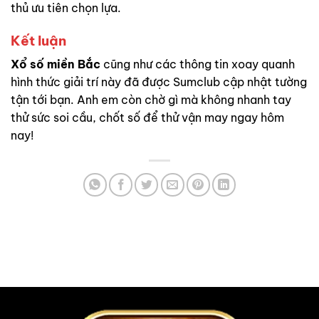
thủ ưu tiên chọn lựa.
Kết luận
Xổ số miền Bắc
cũng như các thông tin xoay quanh
hình thức giải trí này đã được Sumclub cập nhật tường
tận tới bạn. Anh em còn chờ gì mà không nhanh tay
thử sức soi cầu, chốt số để thử vận may ngay hôm
nay!