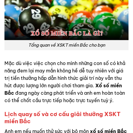
Tổng quan về XSKT miền Bắc cho bạn
Mặc dù việc việc chọn cho mình những con số có khả
năng đem lại may mắn không hề dễ tuy nhiên với giá
trị tiền thưởng hấp dẫn hình thức giải trí này vẫn thu
hút được lượng lớn người chơi tham gia.
Xổ số miền
Bắc
đang ngày càng phát triển và anh em hoàn toàn
có thể chốt cầu trực tiếp hoặc trực tuyến tuỳ ý.
Lịch quay số và cơ cấu giải thưởng XSKT
miền Bắc
Anh em nếu muốn thử sức với bộ môn
xổ số miền Bắc