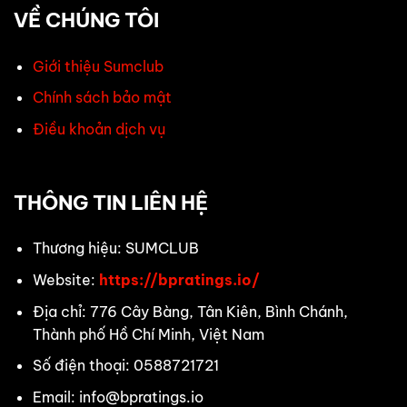
VỀ CHÚNG TÔI
Giới thiệu Sumclub
Chính sách bảo mật
Điều khoản dịch vụ
THÔNG TIN LIÊN HỆ
Thương hiệu: SUMCLUB
Website:
https://bpratings.io/
Địa chỉ:
776 Cây Bàng, Tân Kiên, Bình Chánh,
Thành phố Hồ Chí Minh, Việt Nam
Số điện thoại:
0588721721
Email:
info@bpratings.io