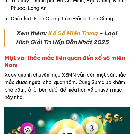
Thứ bảy: Thành phố Hồ Chí Minh, Hậu Giang, Bình
Phước, Long An
Chủ nhật: Kiên Giang, Lâm Đồng, Tiền Giang
Xem thêm:
Xổ Số Miền Trung
– Loại
Hình Giải Trí Hấp Dẫn Nhất 2025
Một vài thắc mắc liên quan đến xổ số miền
Nam
Xoay quanh chuyên mục XSMN vẫn còn một vài thắc
mắc được người chơi quan tâm. Cùng Sumclub khám
phá câu trả lời bên dưới để hiểu hơn về chuyên mục
này nhé.