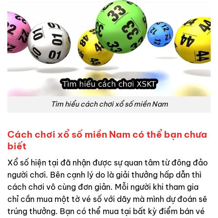
Tìm hiểu cách chơi xổ số miền Nam
Cách chơi xổ số miền Nam có thể bạn chưa
biết
Xổ số hiện tại đã nhận được sự quan tâm từ đông đảo
người chơi. Bên cạnh lý do là giải thưởng hấp dẫn thì
cách chơi vô cùng đơn giản. Mỗi người khi tham gia
chỉ cần mua một tờ vé số với dãy mà mình dự đoán sẽ
trúng thưởng. Bạn có thể mua tại bất kỳ điểm bán vé