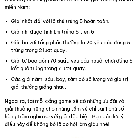
miền Nam:
Giải nhất đối với lô thủ trúng 5 hoàn toàn.
Giải nhì được tính khi trúng 5 trên 6.
Giải ba với tổng phần thưởng là 20 yêu cầu đúng 5
trúng trong 2 lượt quay.
Giải tư bao gồm 70 suất, yêu cầu người chơi đúng 5
kết quả trúng trong 7 lượt quay.
Các giải năm, sáu, bảy, tám có số lượng và giá trị
giải thưởng giống nhau.
Ngoài ra, tại mỗi cổng game sẽ có những ưu đãi và
giải thưởng riêng cho những tấm vé chỉ sai 1 chữ số
hàng trăm nghìn so với giải đặc biệt. Bạn cần lưu ý
điều này để không bỏ lỡ cơ hội làm giàu nhé!