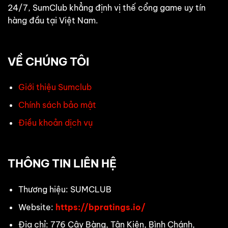
24/7, SumClub khẳng định vị thế cổng game uy tín
hàng đầu tại Việt Nam.
VỀ CHÚNG TÔI
Giới thiệu Sumclub
Chính sách bảo mật
Điều khoản dịch vụ
THÔNG TIN LIÊN HỆ
Thương hiệu: SUMCLUB
Website:
https://bpratings.io/
Địa chỉ:
776 Cây Bàng, Tân Kiên, Bình Chánh,